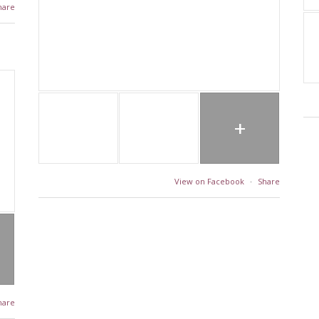
hare
+
View on Facebook
·
Share
hare