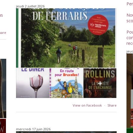
Pen
jeudi 2 juillet 2026
us
Nou
sco
Pou
hare
com
rec
jeud
+
View on Facebook
·
Share
mercredi 17 juin 2026